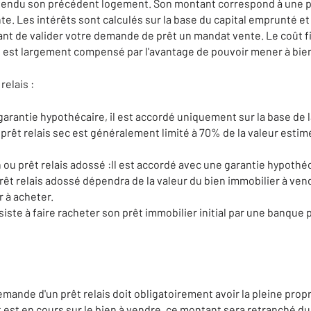
vendu son précédent logement. Son montant correspond à une par
e. Les intérêts sont calculés sur la base du capital emprunté et 
 de valider votre demande de prêt un mandat vente. Le coût fin
e est largement compensé par l'avantage de pouvoir mener à bie
relais :
 garantie hypothécaire, il est accordé uniquement sur la base de 
prêt relais sec est généralement limité à 70% de la valeur estim
n ou prêt relais adossé :Il est accordé avec une garantie hypothéc
êt relais adossé dépendra de la valeur du bien immobilier à ven
r à acheter.
siste à faire racheter son prêt immobilier initial par une banque 
mande d'un prêt relais doit obligatoirement avoir la pleine prop
t est en cours sur le bien à vendre, ce montant sera retranché du