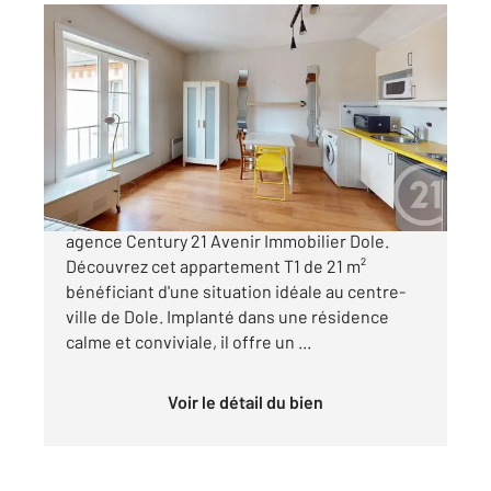
DOLE 39
2
21 m
, 1 pièce
Ref : 13540
Appartement T1 à vendre
67 000 €
C'est à vendre en exclusivité dans votre
agence Century 21 Avenir Immobilier Dole.
Découvrez cet appartement T1 de 21 m²
bénéficiant d'une situation idéale au centre-
ville de Dole. Implanté dans une résidence
calme et conviviale, il offre un ...
Voir le détail du bien