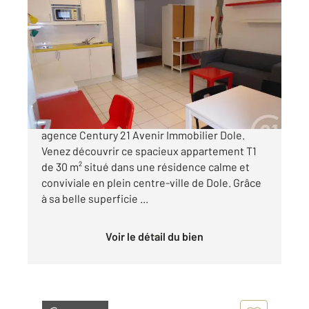
DOLE 39
2
30 m
, 1 pièce
Ref : 13538
Appartement T1 à vendre
72 500 €
C'est à vendre en exclusivité dans votre
agence Century 21 Avenir Immobilier Dole.
Venez découvrir ce spacieux appartement T1
de 30 m² situé dans une résidence calme et
conviviale en plein centre-ville de Dole. Grâce
à sa belle superficie ...
Voir le détail du bien