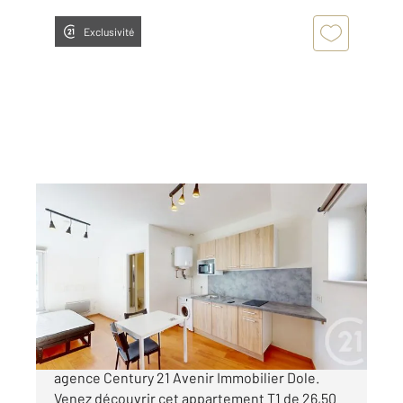
Exclusivité
DOLE 39
2
26,50 m
, 1 pièce
Ref : 13542
Appartement T1 à vendre
67 000 €
C'est à vendre en exclusivité dans votre
agence Century 21 Avenir Immobilier Dole.
Venez découvrir cet appartement T1 de 26,50