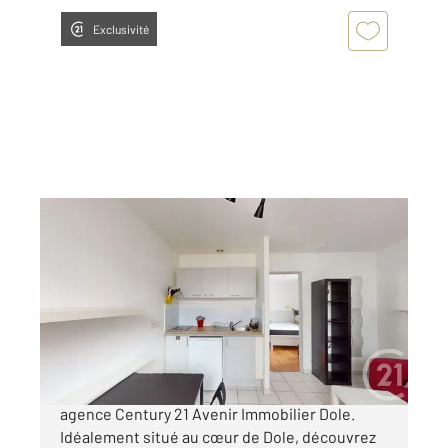
Exclusivité
DOLE 39
2
27 m
, 2 pièces
Ref : 13537
Appartement T2 à vendre
78 000 €
C'est à vendre en exclusivité dans votre
agence Century 21 Avenir Immobilier Dole.
Idéalement situé au cœur de Dole, découvrez