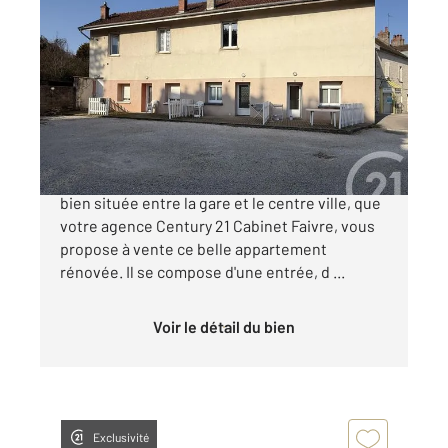
DOLE 39
2
56,26 m
, 3 pièces
Ref : 13314
Appartement F3 à vendre
99 000 €
C'est à Dole dans une petite co-propriété très
bien située entre la gare et le centre ville, que
votre agence Century 21 Cabinet Faivre, vous
propose à vente ce belle appartement
rénovée. Il se compose d'une entrée, d ...
Voir le détail du bien
Exclusivité