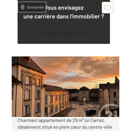
Vous envisagez
Exclusivité
une carrière dans l'immobilier ?
Découvrir nos offres
DOLE 39
2
29,13 m
, 2 pièces
Ref : 13357
Appartement F2 à vendre
72 000 €
Visiter le site dédié
Charmant appartement de 29 m² loi Carrez,
idéalement situé en plein cœur du centre-ville