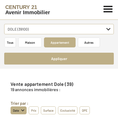
CENTURY 21
Avenir Immobilier
DOLE (39100)
Tous
Maison
Appartement
Autres
Appliquer
Vente appartement Dole (39)
19 annonces immobilières :
Trier par :
Date
Prix
Surface
Exclusivité
DPE