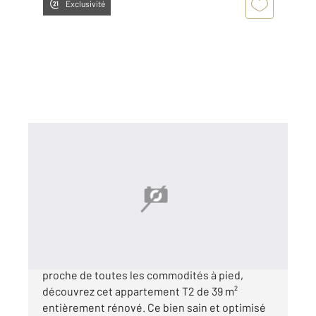
Exclusivité
DOLE 39
2
39,20 m
, 2 pièces
Ref : 13544
Appartement F2 à vendre
90 000 €
Au cœur du centre-ville historique de Dole,
proche de toutes les commodités à pied,
découvrez cet appartement T2 de 39 m²
entièrement rénové. Ce bien sain et optimisé