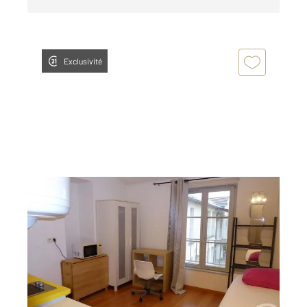
Exclusivité
DOLE 39
2
16,30 m
, 1 pièce
Ref : 13541
Appartement T1 à vendre
56 000 €