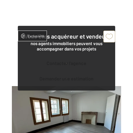
Vous êtes acquéreur et vendeur,
Exclusivité
nos agents immobiliers peuvent vous
accompagner dans vos projets
Contacter l'agence
Demander une estimation
DOLE 39
2
52,42 m
, 2 pièces
Ref : 13307
Appartement à vendre
92 000 €