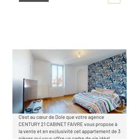
DOLE 39
2
82 m
, 3 pièces
Ref : 11875
Appartement F3 à vendre
138 000 €
Visiter le site dédié
C'est au cœur de Dole que votre agence
CENTURY 21 CABINET FAIVRE vous propose à
la vente et en exclusivité cet appartement de 3
pièces qui vous offre un cadre de vie idéal