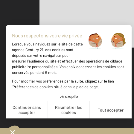
Parlons de vous, parlons biens
500 m
©
Mappy
Votre agence est notée
Achat
Location
Vente
Gestion
9,0
/
10
9,6/10