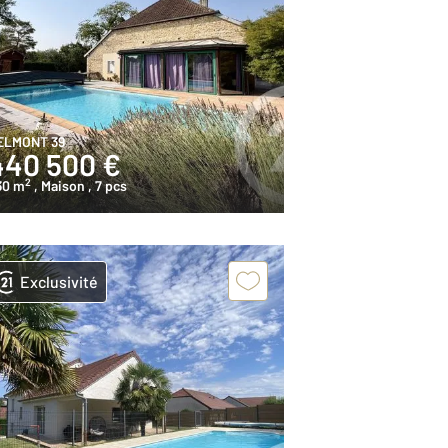
ELMONT 39
440 500 €
2
30 m
, Maison
, 7 pcs
Exclusivité