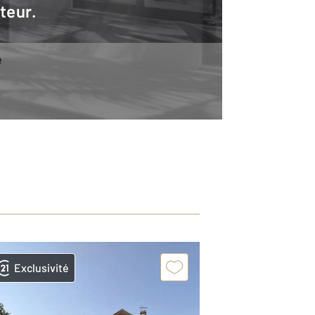
teur.
e
Exclusivité