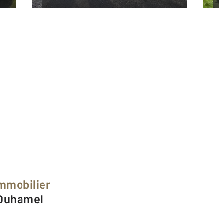
Immobilier
 Duhamel