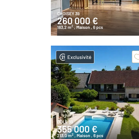
CHOISEY 39
260 000 €
2
183,2 m
, Maison
, 6 pcs
Exclusivité
DOLE 39
355 000 €
2
213,0 m
, Maison
, 6 pcs