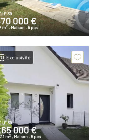
OLE 39
370 000 €
2
7 m
, Maison
, 5 pcs
Exclusivité
OLE 39
265 000 €
2
7,1 m
, Maison
, 5 pcs