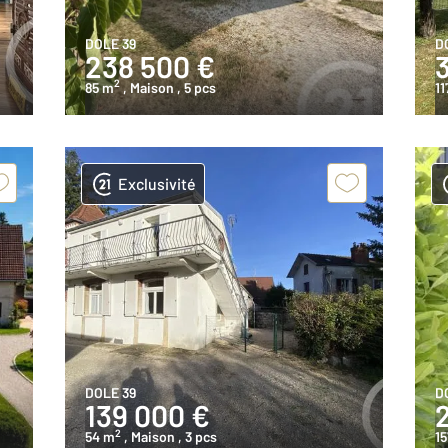
DOLE 39
D
238 500 €
2
85 m
, Maison
, 5 pcs
11
Exclusivité
DOLE 39
D
139 000 €
2
54 m
, Maison
, 3 pcs
15