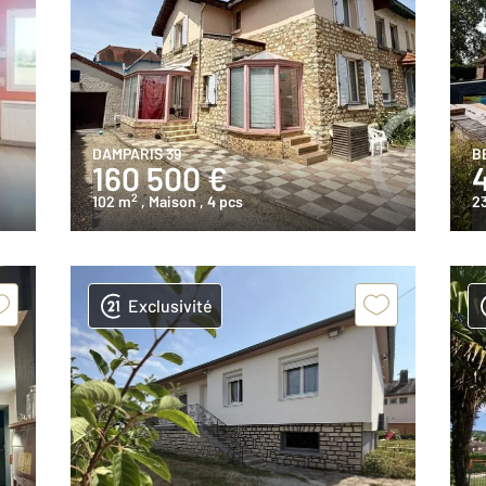
DAMPARIS 39
B
160 500 €
2
102 m
, Maison
, 4 pcs
2
Exclusivité