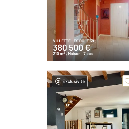
VILLETTE LES DOLE 39
380 500 €
2
210 m
, Maison
, 7 pcs
Exclusivité