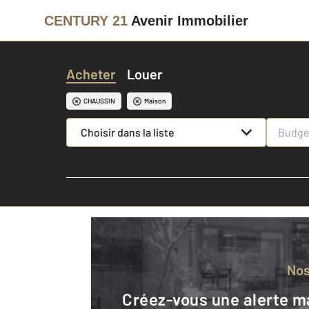
CENTURY 21
Avenir Immobilier
Acheter
Louer
CHAUSSIN
Maison
Choisir dans la liste
No
Créez-vous une alerte mail pour être averti quand une annonce est en ligne et consultez la