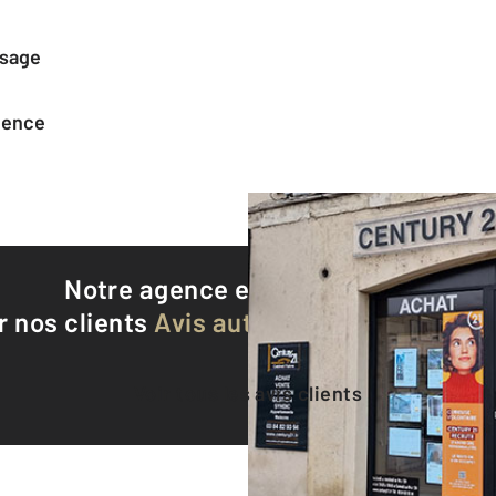
ssage
agence
Notre agence est notée
9,0/10
r nos clients
Avis authentifiés par Qualite
Voir tous les avis clients