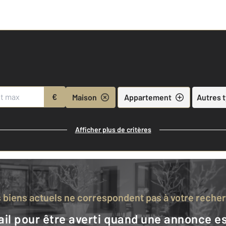
€
Maison
Appartement
Autres 
Afficher plus de critères
s biens actuels ne correspondent pas à votre reche