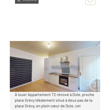
DOLE 39
2
35,45 m
, 2 pièces
Ref : 13555
Appartement à louer
490 €
par mois charges comprises
À louer Appartement T2 rénové à Dole, proche
place Grévy Idéalement situé à deux pas de la
place Grévy, en plein cœur de Dole, cet