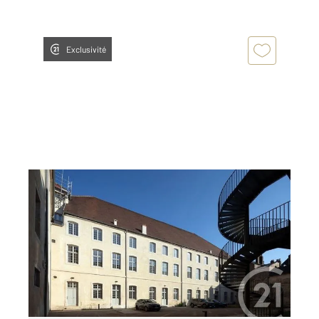
Exclusivité
DOLE 39
2
44,23 m
, 2 pièces
Ref : 13563
Appartement F2 à louer
574 €
par mois charges comprises