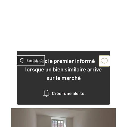
Soyez le premier informé
Exclusivité
lorsque un bien similaire arrive
sur le marché
Créer une alerte
DOLE 39
2
45,45 m
, 2 pièces
Ref : 13570