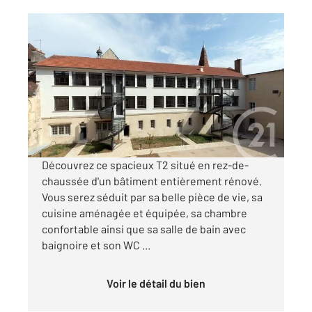
DOLE 39
2
61,43 m
, 2 pièces
Ref : 13565
Appartement F2 à louer
660 €
par mois charges comprises
Découvrez ce spacieux T2 situé en rez-de-
chaussée d'un bâtiment entièrement rénové.
Vous serez séduit par sa belle pièce de vie, sa
cuisine aménagée et équipée, sa chambre
confortable ainsi que sa salle de bain avec
baignoire et son WC ...
Voir le détail du bien