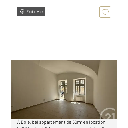
Exclusivité
DOLE 39
2
60,27 m
, 2 pièces
Ref : 13564
Appartement à louer
660 €
par mois charges comprises
À Dole, bel appartement de 60m² en location,