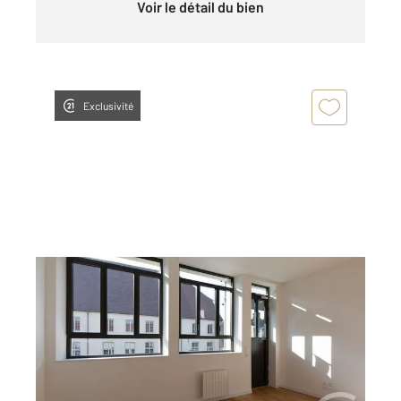
Voir le détail du bien
Exclusivité
DOLE 39
2
44,31 m
, 2 pièces
Ref : 13573
Appartement F2 à louer
560 €
par mois charges comprises