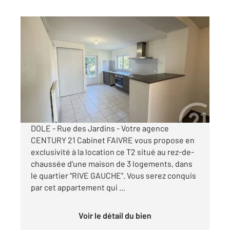
DOLE 39
2
43,85 m
, 2 pièces
Ref : 13560
Appartement F2 à louer
510 €
par mois charges comprises
DOLE - Rue des Jardins - Votre agence
CENTURY 21 Cabinet FAIVRE vous propose en
exclusivité à la location ce T2 situé au rez-de-
chaussée d'une maison de 3 logements, dans
le quartier "RIVE GAUCHE". Vous serez conquis
par cet appartement qui ...
Voir le détail du bien