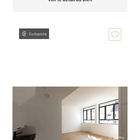
Exclusivité
DOLE 39
2
50,10 m
, 2 pièces
Ref : 13571
Appartement F2 à louer
567 €
par mois charges comprises