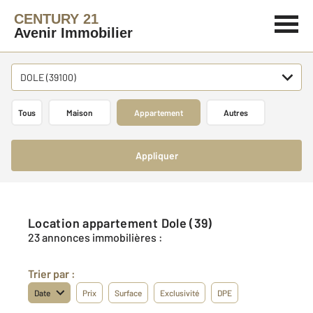
CENTURY 21
Avenir Immobilier
DOLE (39100)
Tous
Maison
Appartement
Autres
Appliquer
Location appartement Dole (39)
23 annonces immobilières :
Trier par :
Date
Prix
Surface
Exclusivité
DPE