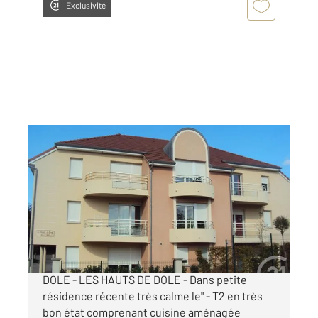
Exclusivité
DOLE 39
2
47 m
, 2 pièces
Ref : 13579
Appartement F2 à louer
555 €
par mois charges comprises
DOLE - LES HAUTS DE DOLE - Dans petite
résidence récente très calme le" - T2 en très
bon état comprenant cuisine aménagée