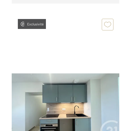
Exclusivité
DOLE 39
2
18,97 m
, 1 pièce
Ref : 13527
Appartement F1 à louer
395 €
par mois charges comprises