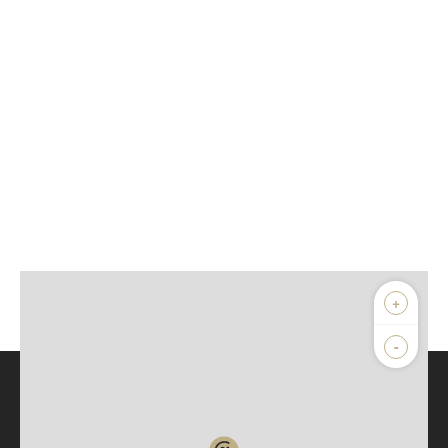
+
-
Parlons de vous, parlons biens