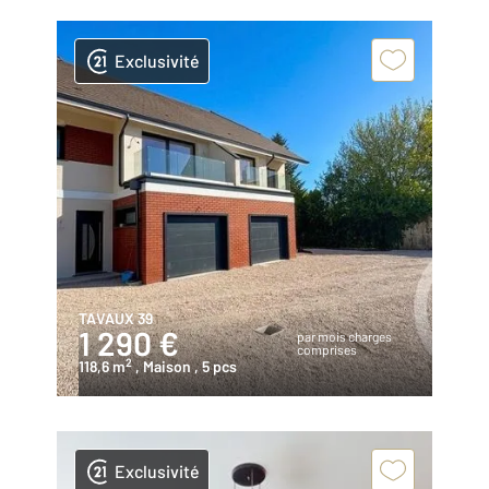
Exclusivité
TAVAUX 39
1 290 €
par mois charges
comprises
2
118,6 m
, Maison
, 5 pcs
Exclusivité