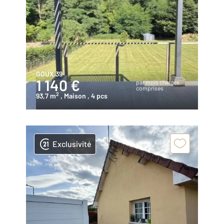
GOUX 39
1 140 €
par mois charges
comprises
2
93,7 m
, Maison
, 4 pcs
Exclusivité