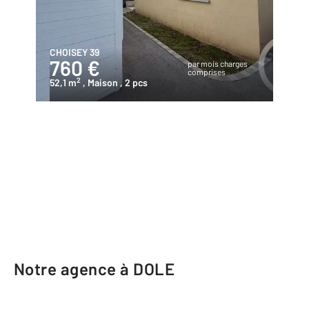
CHOISEY 39
760 €
par mois charges
comprises
2
52,1 m
, Maison
, 2 pcs
Notre agence à DOLE