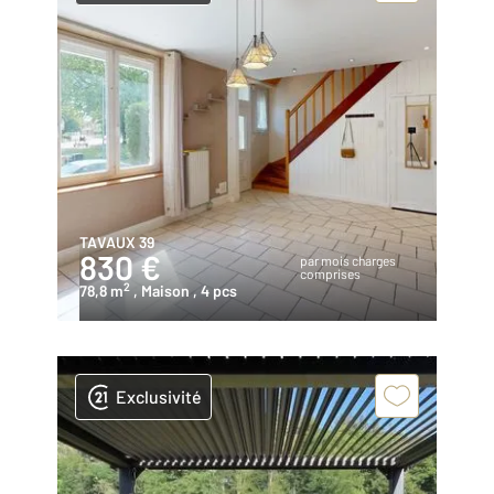
TAVAUX 39
830 €
par mois charges
comprises
2
78,8 m
, Maison
, 4 pcs
Exclusivité