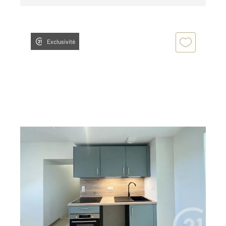
Exclusivité
DOLE 39
2
18,97 m
, 1 pièce
Ref : 13527
Appartement F1 à louer
395 €
par mois charges comprises