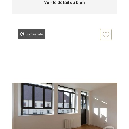
Voir le détail du bien
Exclusivité
DOLE 39
2
44,31 m
, 2 pièces
Ref : 13573
Appartement F2 à louer
560 €
par mois charges comprises