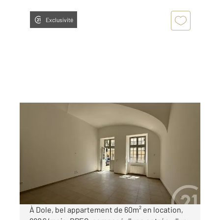
Exclusivité
DOLE 39
2
60,27 m
, 2 pièces
Ref : 13564
Appartement à louer
660 €
par mois charges comprises
À Dole, bel appartement de 60m² en location,