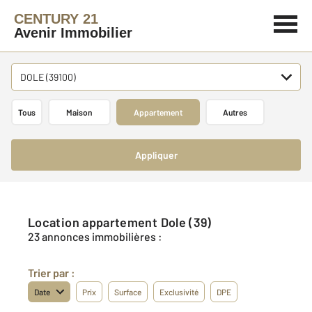
CENTURY 21
Avenir Immobilier
DOLE (39100)
Tous
Maison
Appartement
Autres
Appliquer
Location appartement Dole (39)
23 annonces immobilières :
Trier par :
Date
Prix
Surface
Exclusivité
DPE