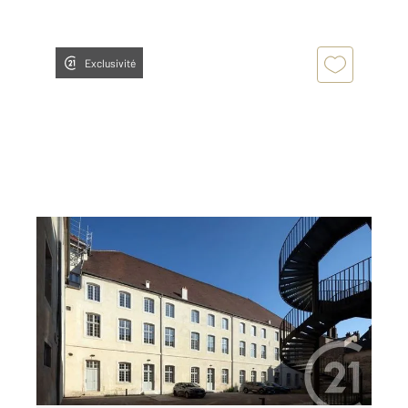
Exclusivité
DOLE 39
2
44,23 m
, 2 pièces
Ref : 13563
Appartement F2 à louer
574 €
par mois charges comprises