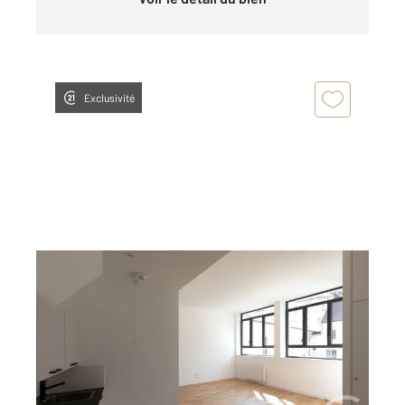
Exclusivité
DOLE 39
2
50,10 m
, 2 pièces
Ref : 13571
Appartement F2 à louer
567 €
par mois charges comprises