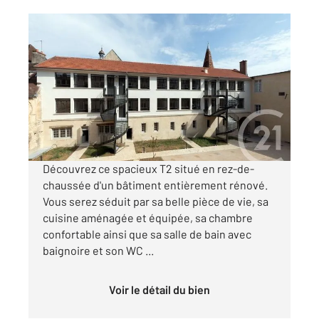
DOLE 39
2
61,43 m
, 2 pièces
Ref : 13565
Appartement F2 à louer
660 €
par mois charges comprises
Découvrez ce spacieux T2 situé en rez-de-
chaussée d'un bâtiment entièrement rénové.
Vous serez séduit par sa belle pièce de vie, sa
cuisine aménagée et équipée, sa chambre
confortable ainsi que sa salle de bain avec
baignoire et son WC ...
Voir le détail du bien