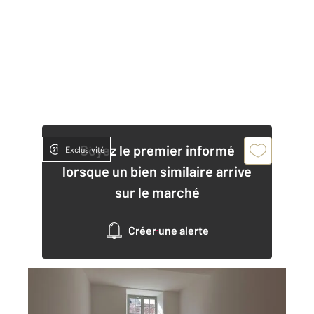
Soyez le premier informé
Exclusivité
lorsque un bien similaire arrive
sur le marché
Créer une alerte
DOLE 39
2
45,45 m
, 2 pièces
Ref : 13570