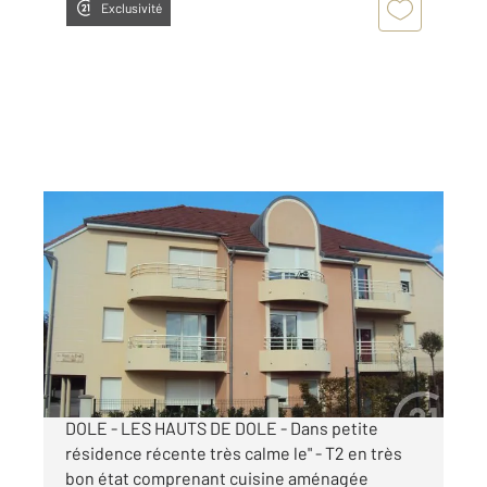
Exclusivité
DOLE 39
2
47 m
, 2 pièces
Ref : 13579
Appartement F2 à louer
555 €
par mois charges comprises
DOLE - LES HAUTS DE DOLE - Dans petite
résidence récente très calme le" - T2 en très
bon état comprenant cuisine aménagée