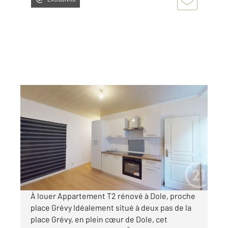
DOLE 39
2
35,45 m
, 2 pièces
Ref : 13555
Appartement à louer
490 €
par mois charges comprises
À louer Appartement T2 rénové à Dole, proche
place Grévy Idéalement situé à deux pas de la
place Grévy, en plein cœur de Dole, cet