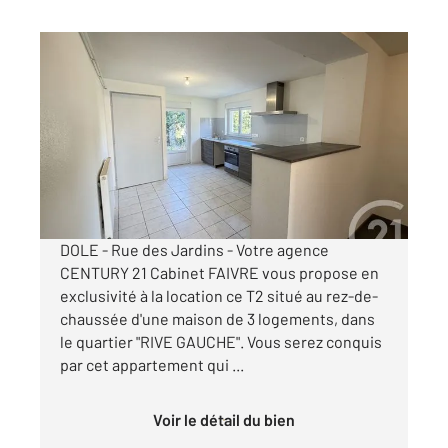
DOLE 39
2
43,85 m
, 2 pièces
Ref : 13560
Appartement F2 à louer
510 €
par mois charges comprises
DOLE - Rue des Jardins - Votre agence
CENTURY 21 Cabinet FAIVRE vous propose en
exclusivité à la location ce T2 situé au rez-de-
chaussée d'une maison de 3 logements, dans
le quartier "RIVE GAUCHE". Vous serez conquis
par cet appartement qui ...
Voir le détail du bien