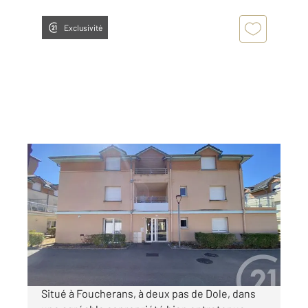
Exclusivité
FOUCHERANS 39
2
80 m
, 5 pièces
Ref : 13400
Appartement F4 à vendre
155 000 €
Visiter le site dédié
Situé à Foucherans, à deux pas de Dole, dans