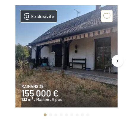
Exclusivité
RAINANS 39
DA
155 000 €
1
2
133 m
, Maison
, 5 pcs
10