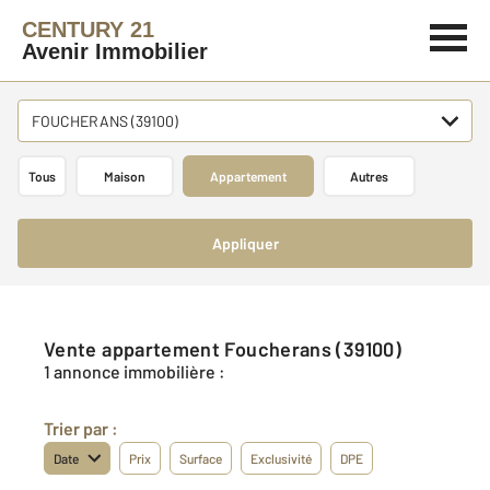
CENTURY 21
Avenir Immobilier
FOUCHERANS (39100)
Tous
Maison
Appartement
Autres
Appliquer
Vente appartement Foucherans (39100)
1 annonce immobilière :
Trier par :
Date
Prix
Surface
Exclusivité
DPE