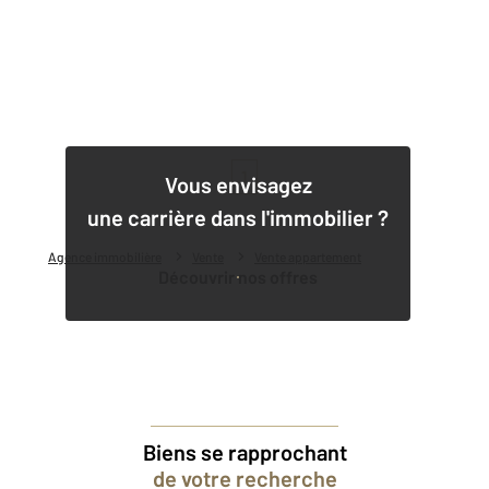
1
Vous envisagez
une carrière dans l'immobilier ?
Agence immobilière
Vente
Vente appartement
Découvrir nos offres
Biens se rapprochant
de votre recherche