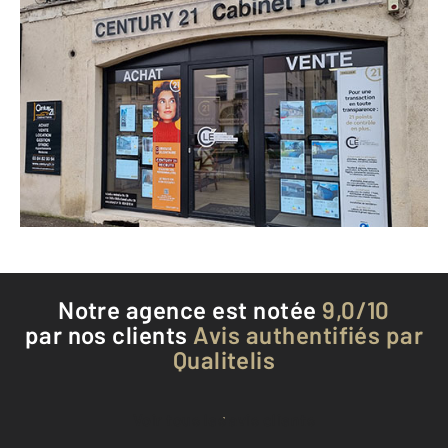
CENTURY 21 Avenir Immobilier
4 avenue Jacques Duhamel
DOLE - 39100
Envoyer un message
Téléphoner à l'agence
Notre agence est notée
9,0/10
par nos clients
Avis authentifiés par
Qualitelis
Voir tous les avis clients